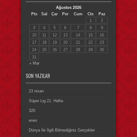
Ağustos 2026
Pts
Sal
Çar
Per
Cum
Cts
Paz
1
2
3
4
5
6
7
8
9
10
11
12
13
14
15
16
17
18
19
20
21
22
23
24
25
26
27
28
29
30
31
« Mar
SON YAZILAR
23 nisan
Süper Lig 21. Hafta
320
enes
Dünya İle İlgili Bilmediğiniz Gerçekler