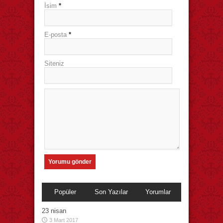
İsim
*
E-posta
*
Siteniz
Popüler
Son Yazılar
Yorumlar
23 nisan
3 Mart 2017