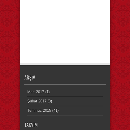
ARŞIV
Mart 2017
(1)
Şubat 2017
(3)
Temmuz 2015
(41)
TAKVIM