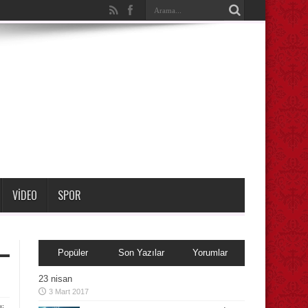
VIDEO
SPOR
Popüler
Son Yazılar
Yorumlar
23 nisan
3 Mart 2017