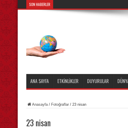
SON HABERLER
ANA SAYFA
ETKINLIKLER
DUYURULAR
DÜNY
Anasayfa
/
Fotoğraflar
/
23 nisan
23 nisan