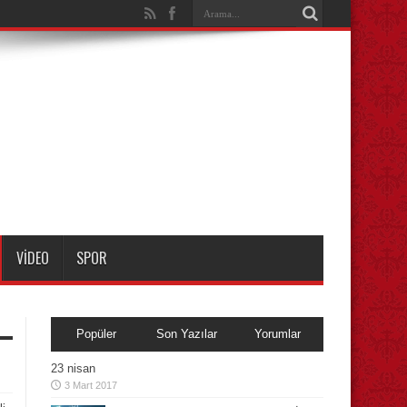
VIDEO
SPOR
Popüler
Son Yazılar
Yorumlar
23 nisan
3 Mart 2017