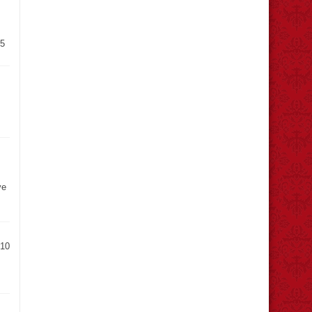
15
ve
 10