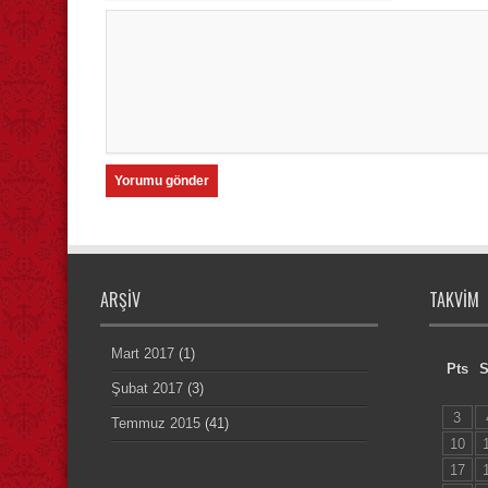
ARŞIV
TAKVIM
Mart 2017
(1)
Pts
S
Şubat 2017
(3)
3
Temmuz 2015
(41)
10
17