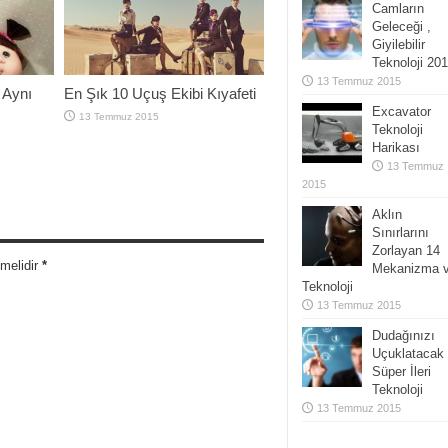
Camların
Geleceği ,
Giyilebilir
Teknoloji 20
13 Temmuz 2015
 Aynı
En Şık 10 Uçuş Ekibi Kıyafeti
Excavator
13 Temmuz 2015
Teknoloji
Harikası
13 Temmuz
2015
Aklın
Sınırlarını
Zorlayan 14
nmelidir
*
Mekanizma 
Teknoloji
13 Temmuz 2015
Dudağınızı
Uçuklatacak
Süper İleri
Teknoloji
13 Temmuz 2015