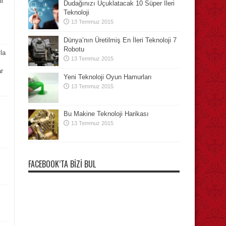
li
Dudağınızı Uçuklatacak 10 Süper İleri
Teknoloji
13 Temmuz 2015
Dünya’nın Üretilmiş En İleri Teknoloji 7
Robotu
la
13 Temmuz 2015
r
Yeni Teknoloji Oyun Hamurları
13 Temmuz 2015
Bu Makine Teknoloji Harikası
13 Temmuz 2015
FACEBOOK’TA BIZI BUL