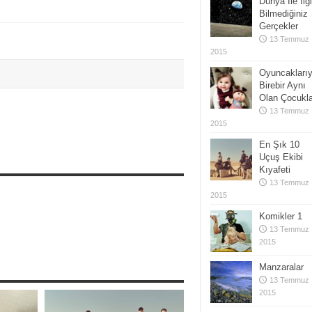
Dünya İle İlgi
Bilmediğiniz
Gerçekler
13 Temmuz
2015
Oyuncaklarıy
Birebir Aynı
Olan Çocukla
13 Temmuz
2015
En Şık 10
Uçuş Ekibi
Kıyafeti
13 Temmuz
2015
Komikler 1
13 Temmuz
2015
Manzaralar
13 Temmuz
2015