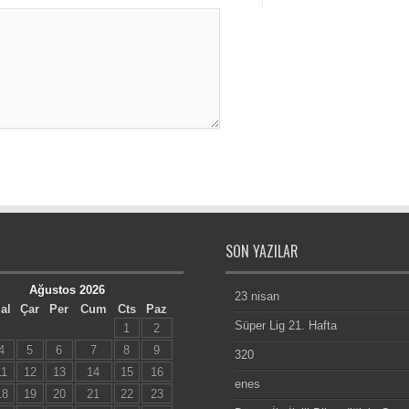
SON YAZILAR
Ağustos 2026
23 nisan
al
Çar
Per
Cum
Cts
Paz
Süper Lig 21. Hafta
1
2
4
5
6
7
8
9
320
11
12
13
14
15
16
enes
18
19
20
21
22
23