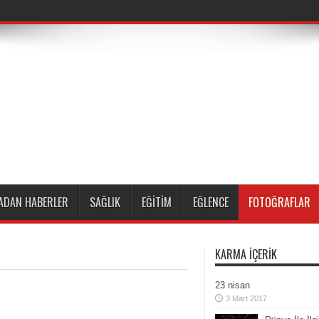
ADAN HABERLER
SAĞLIK
EĞITIM
EĞLENCE
FOTOĞRAFLAR
KARMA İÇERIK
23 nisan
3 Mart 2017